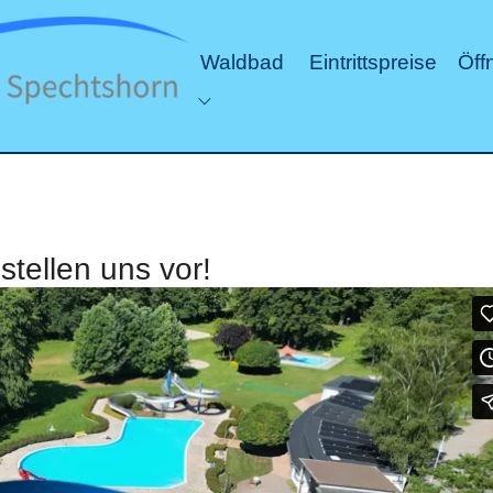
Waldbad
Eintrittspreise
Öff
Submenu for "Waldbad"
stellen uns vor!